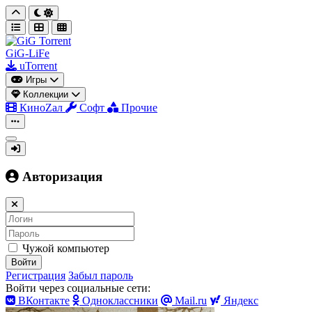
GiG-LiFe
uTorrent
Игры
Коллекции
КиноZал
Софт
Прочие
Авторизация
Чужой компьютер
Войти
Регистрация
Забыл пароль
Войти через социальные сети:
ВКонтакте
Одноклассники
Mail.ru
Яндекс