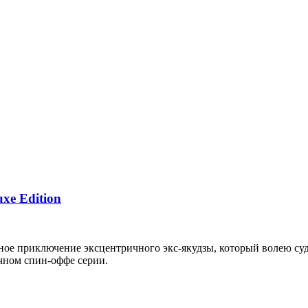
uxe Edition
ное приключение эксцентричного экс-якудзы, который волею суд
ычном спин-оффе серии.