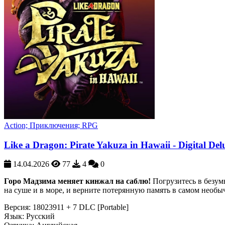
Action; Приключения; RPG
Like a Dragon: Pirate Yakuza in Hawaii - Digital Del
14.04.2026
77
4
0
Горо Мадзима меняет кинжал на саблю!
Погрузитесь в безум
на суше и в море, и верните потерянную память в самом необ
Версия:
18023911 + 7 DLC [Portable]
Язык:
Русский