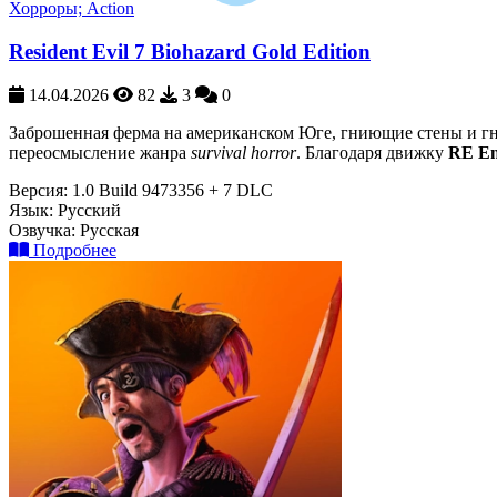
Хорроры; Action
Resident Evil 7 Biohazard Gold Edition
14.04.2026
82
3
0
Заброшенная ферма на американском Юге, гниющие стены и гн
переосмысление жанра
survival horror
. Благодаря движку
RE En
Версия:
1.0 Build 9473356 + 7 DLC
Язык:
Русский
Озвучка:
Русская
Подробнее