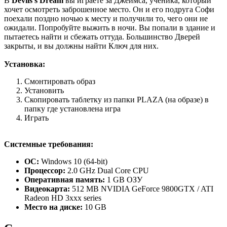
В
Devils's Dream
вы играете за Джеймса, ученика, который
хочет осмотреть заброшенное место. Он и его подруга Софи
поехали поздно ночью к месту и получили то, чего они не
ожидали. Попробуйте выжить в ночи. Вы попали в здание и
пытаетесь найти и сбежать оттуда. Большинство Дверей
закрыты, и вы должны найти Ключ для них.
Установка:
Смонтировать образ
Установить
Скопировать таблетку из папки PLAZA (на образе) в
папку где установлена игра
Играть
Системные требования:
ОС:
Windows 10 (64-bit)
Процессор:
2.0 GHz Dual Core CPU
Оперативная память:
1 GB ОЗУ
Видеокарта:
512 MB NVIDIA GeForce 9800GTX / ATI
Radeon HD 3xxx series
Место на диске:
10 GB