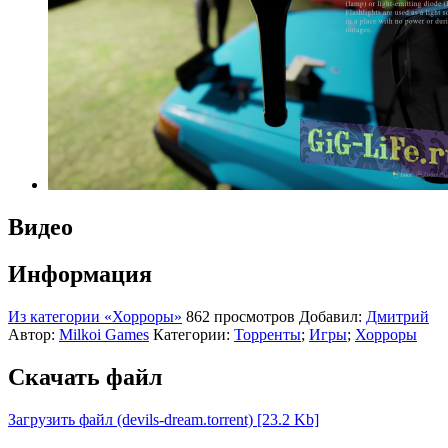
Видео
Информация
Из категории «Хорроры»
862 просмотров
Добавил:
Дмитрий
Автор:
Milkoi Games
Категории:
Торренты
;
Игры
;
Хорроры
Скачать файл
Загрузить файл (devils-dream.torrent) [23.2 Kb]