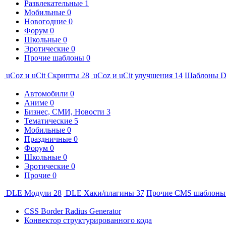
Развлекательные
1
Мобильные
0
Новогодние
0
Форум
0
Школьные
0
Эротические
0
Прочие шаблоны
0
uCoz и uCit Скрипты
28
uCoz и uCit улучшения
14
Шаблоны 
Автомобили
0
Аниме
0
Бизнес, СМИ, Новости
3
Тематические
5
Мобильные
0
Праздничные
0
Форум
0
Школьные
0
Эротические
0
Прочие
0
DLE Модули
28
DLE Хаки/плагины
37
Прочие CMS шаблон
CSS Border Radius Generator
Конвектор структурированного кода