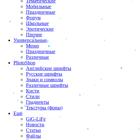
Тематические
Мобильные
Праздничные
Форум
Школьные
Эротические
Прочие
Универсальные
Меню
Праздничные
Различные
PhotoShop
Английские шрифты
Русские шрифты
Знаки и символы
Различные шрифты
Кисти
Стили
Градиенты
Текстуры (фоны)
Ещё
GiG-LiFe
Новости
Статьи
Файлы