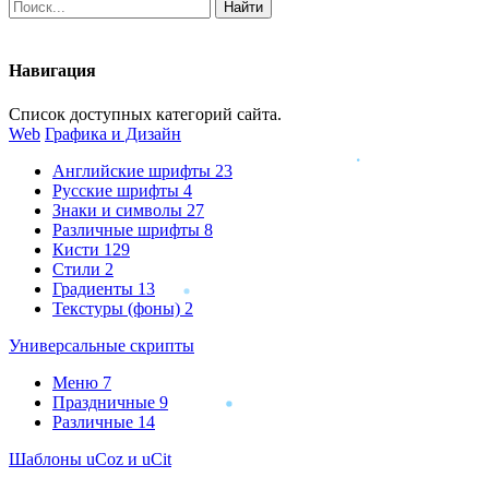
Навигация
Список доступных категорий сайта.
Web
Графика и Дизайн
Английские шрифты
23
Русские шрифты
4
Знаки и символы
27
Различные шрифты
8
Кисти
129
Стили
2
Градиенты
13
Текстуры (фоны)
2
Универсальные скрипты
Меню
7
Праздничные
9
Различные
14
Шаблоны uCoz и uCit