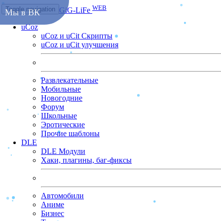
WEB
Toggle navigation
GiG-LiFe
Мы в ВК
uCoz
uCoz и uCit Скрипты
uCoz и uCit улучшения
Развлекательные
Мобильные
Новогодние
Форум
Школьные
Эротические
Прочие шаблоны
DLE
DLE Модули
Хаки, плагины, баг-фиксы
Автомобили
Аниме
Бизнес