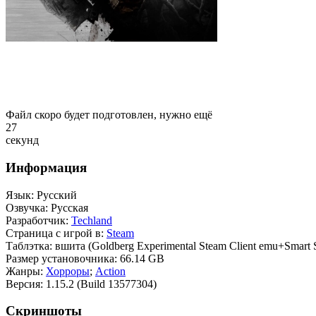
Файл скоро будет подготовлен, нужно ещё
23
секунды
Информация
Язык:
Русский
Озвучка:
Русская
Разработчик:
Techland
Страница с игрой в:
Steam
Таблэтка:
вшита (Goldberg Experimental Steam Client emu+Smart 
Размер установочника:
66.14 GB
Жанры:
Хорроры
;
Action
Версия:
1.15.2 (Build 13577304)
Скриншоты