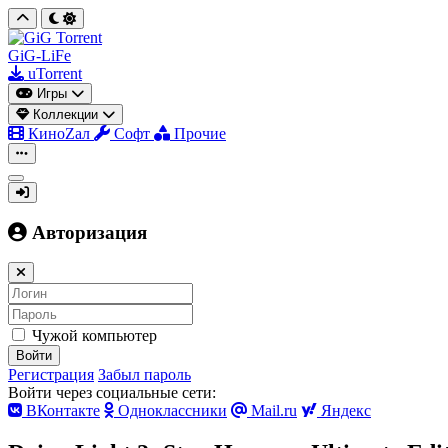
GiG-LiFe
uTorrent
Игры
Коллекции
КиноZал
Софт
Прочие
Авторизация
Чужой компьютер
Войти
Регистрация
Забыл пароль
Войти через социальные сети:
ВКонтакте
Одноклассники
Mail.ru
Яндекс