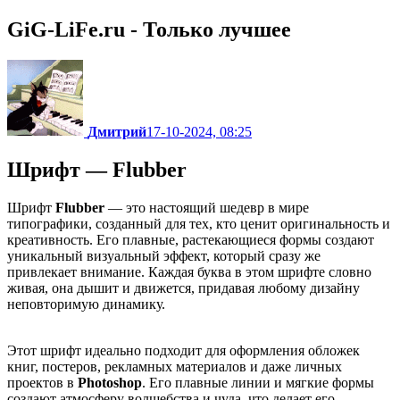
GiG-LiFe.ru - Только лучшее
Дмитрий
17-10-2024, 08:25
Шрифт — Flubber
Шрифт
Flubber
— это настоящий шедевр в мире
типографики, созданный для тех, кто ценит оригинальность и
креативность. Его плавные, растекающиеся формы создают
уникальный визуальный эффект, который сразу же
привлекает внимание. Каждая буква в этом шрифте словно
живая, она дышит и движется, придавая любому дизайну
неповторимую динамику.
Этот шрифт идеально подходит для оформления обложек
книг, постеров, рекламных материалов и даже личных
проектов в
Photoshop
. Его плавные линии и мягкие формы
создают атмосферу волшебства и чуда, что делает его