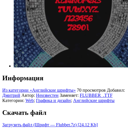
Информация
Из категории «Английские шрифты»
70 просмотров
Добавил:
Дмитрий
Автор:
Неизвестен
Заменяет:
FLUBBER_.TTF
Категории:
Web
;
Графика и дизайн
;
Английские шрифты
Скачать файл
Загрузить файл (Шрифт — Flubber.7z) [24.12 Kb]