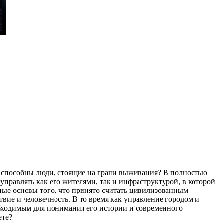
что способны люди, стоящие на грани выживания? В полностью
равлять как его жителями, так и инфраструктурой, в которой
ные основы того, что принято считать цивилизованным
твие и человечность. В то время как управление городом и
бходимым для понимания его истории и современного
ете?