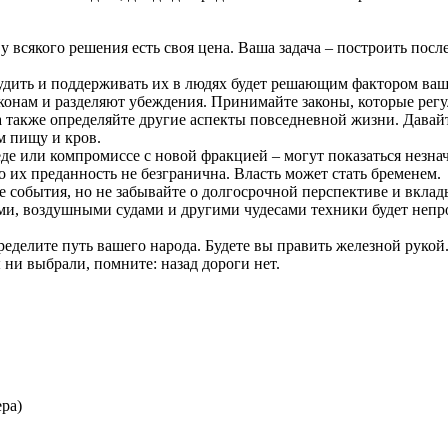
а у всякого решения есть своя цена. Ваша задача – построить по
удить и поддерживать их в людях будет решающим фактором ваш
конам и разделяют убеждения. Принимайте законы, которые рег
 также определяйте другие аспекты повседневной жизни. Давай
м пищу и кров.
де или компромиссе с новой фракцией – могут показаться незна
 их преданность не безгранична. Власть может стать бременем.
е события, но не забывайте о долгосрочной перспективе и вклад
и, воздушными судами и другими чудесами техники будет непро
ределите путь вашего народа. Будете вы править железной рукой.
ни выбрали, помните: назад дороги нет.
ра)