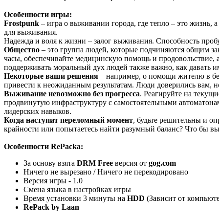
Особенности игры:
Frostpunk
– игра о выживании города, где тепло – это жизнь, 
для выживания.
Надежда и воля к жизни – залог выживания. Способность проб
Общество
– это группа людей, которые подчиняются общим за
часы, обеспечивайте медицинскую помощь и продовольствие, а
поддерживать моральный дух людей также важно, как давать и
Некоторые ваши решения
– например, о помощи жителю в бе
привести к неожиданным результатам. Люди доверились вам, но
Выживание невозможно без прогресса
. Реагируйте на текущи
продвинутую инфраструктуру с самостоятельными автоматонам
лидерских навыков.
Когда наступит переломный момент
, будьте решительны и оп
крайности или попытаетесь найти разумный баланс? Что бы вы 
Особенности RePacka:
За основу взята
DRM Free
версия от
gog.com
Ничего не вырезано / Ничего не перекодировано
Версия игры - 1.0
Смена языка в настройках игры
Время установки 3 минуты на
HDD
(Зависит от компьюте
RePack by Laan