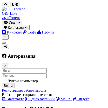
GiG-LiFe
uTorrent
Игры
Коллекции
КиноZал
Софт
Прочие
Авторизация
Чужой компьютер
Войти
Регистрация
Забыл пароль
Войти через социальные сети:
ВКонтакте
Одноклассники
Mail.ru
Яндекс