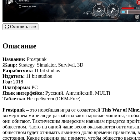
Смотреть все
Описание
Название:
Frostpunk
Жанр:
Strategy, Simulator, Survival, 3D
Разработчик:
11 bit studios
Издатель:
11 bit studios
Год:
2018
Платформа:
PC
Язык интерфейса:
Русский, Английский, MULTi
Таблетка:
Не требуется (DRM-Free)
Frostpunk
– это новейшая игра от создателей
This War of Mine
вымерзшем мире люди разрабатывают паровые машины, чтобы пр
они обитают. Тактическим лидерским навыкам придется пройти
обществом. Часто на одной чаше весов оказываются оптимизаци
обществом будет отнимать львиную долю времени правителя, 
состояния. Какие решения вы примете, чтобы общество выжило? 