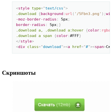
Скопировать
<
style
type
=
"
text/css
"
>
.download
{
background
:
url
(
'/5Fbn3.png'
)
;
wi
-moz-border-radius
:
 5px
;
border-radius
:
 5px
;
}
.download a, .download a:hover
{
color
:
rgba
.download a span
{
color
:
#FFF
}
</
style
>
<
div
class
=
"
download
"
>
<
a
href
=
"
#
"
>
<
span
>
Ск
Скриншоты