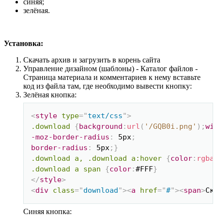
синяя;
зелёная.
Установка:
Скачать архив и загрузить в корень сайта
Управление дизайном (шаблоны) - Каталог файлов -
Страница материала и комментариев к нему вставьте
код из файла там, где необходимо вывести кнопку:
Зелёная кнопка:
Скопировать
<
style
type
=
"
text/css
"
>
.download
{
background
:
url
(
'/GQB0i.png'
)
;
wi
-moz-border-radius
:
 5px
;
border-radius
:
 5px
;
}
.download a, .download a:hover
{
color
:
rgba
.download a span
{
color
:
#FFF
}
</
style
>
<
div
class
=
"
download
"
>
<
a
href
=
"
#
"
>
<
span
>
Ск
Синяя кнопка: