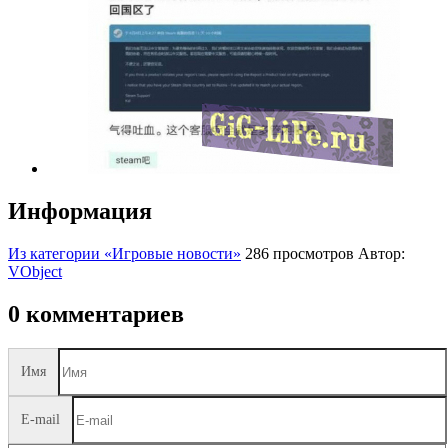
Информация
Из категории «Игровые новости»
286 просмотров
Автор:
VObject
0 комментариев
Имя
E-mail