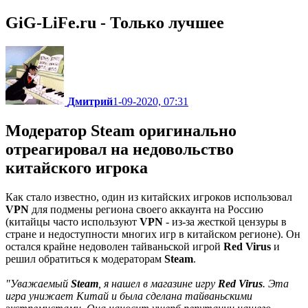
GiG-LiFe.ru - Только лучшее
Дмитрий
1-09-2020, 07:31
Модератор Steam оригинально
отреагировал на недовольство
китайского игрока
Как стало известно, один из китайских игроков использовал
VPN
для подмены региона своего аккаунта на Россию
(китайцы часто используют
VPN
- из-за жесткой цензуры в
стране и недоступности многих игр в китайском регионе). Он
остался крайне недоволен тайваньской игрой
Red Virus
и
решил обратиться к модераторам
Steam
.
"Уважаемый
Steam
, я нашел в магазине игру
Red Virus
. Эта
игра унижает Китай и была сделана тайваньскими