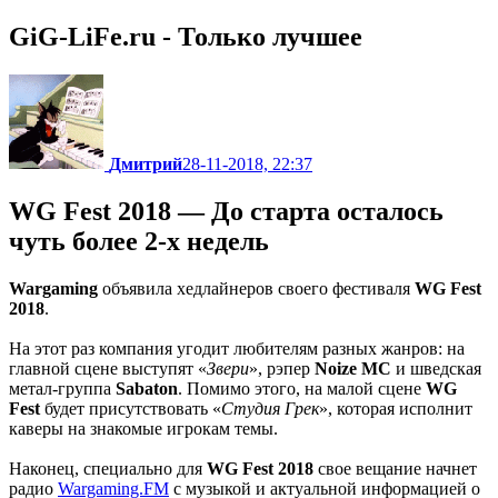
GiG-LiFe.ru - Только лучшее
Дмитрий
28-11-2018, 22:37
WG Fest 2018 — До старта осталось
чуть более 2-х недель
Wargaming
объявила хедлайнеров своего фестиваля
WG Fest
2018
.
На этот раз компания угодит любителям разных жанров: на
главной сцене выступят «
Звери
», рэпер
Noize MC
и шведская
метал-группа
Sabaton
. Помимо этого, на малой сцене
WG
Fest
будет присутствовать «
Студия Грек
», которая исполнит
каверы на знакомые игрокам темы.
Наконец, специально для
WG Fest 2018
свое вещание начнет
радио
Wargaming.FM
с музыкой и актуальной информацией о