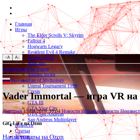
Главная
Игры
The Elder Scrolls V: Skyrim
Fallout 4
Hogwarts Legacy
Resident Evil 4 Remake
↑A
A↓
Atomic Heart
SupCom
Распечатать
The Forest
Sudden Strike
Age of Mythology
Русский
▼
Unreal Tournament 1999
Crysis
Vader Immortal — игра VR на 
GTA III
GTA Vice City
Дмитрий
15-04-2019, 10:04
Новости
Игровые новости
Неизвес
GTA San Andreas
San Andreas Multiplayer
GiG-LiFe на Ozon
Новости
Статьи
Наши товары на Ozon
Трекер