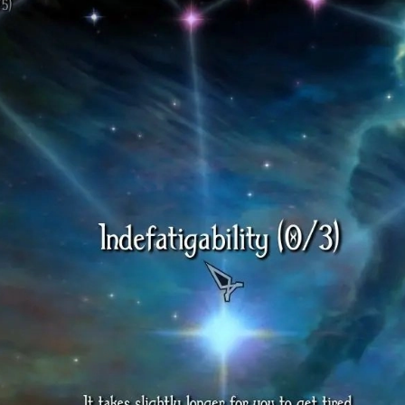
<--
Цвет для элементов
<--
Цвет фона под текст
<--
Цвет текста в блоках
Прозрачность фона:
0.4
Сбросить оформление
VR на Star Wars