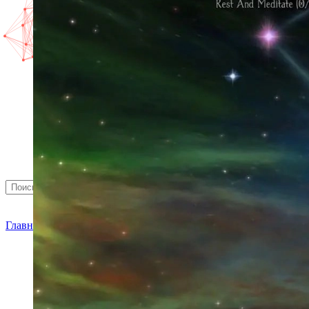
Найти
Главная
»
Новости
»
Игровые новости
» Vader Immortal — игра 