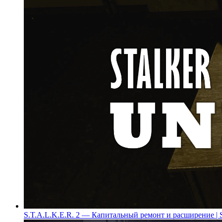
S.T.A.L.K.E.R. 2 — Капитальный ремонт и расширение | Sta