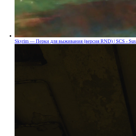
Skyrim — Перки для выживания (версия RND) | SCS - Sus