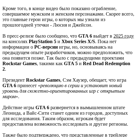
Кроме того, в конце видео было показано ограбление,
совершаемое мужским и женским персонажами. Скорее всего,
это главные герои игры, о которых мы узнали из
прошлогодней утечки - Люсия и Джейсон.
В пресс-релизе было сообщено, что
GTA 6
выйдет в
2025 году
на консолях
PlayStation 5
и
Xbox Series X/S
. Пока нет
информации о
PC-версии
игры, но, основываясь на
предыдущем опыте разработчиков, можно предположить, что
она появится позже. Так было с предыдущими проектами
Rockstar Games
, такими как
GTA 5
и
Red Dead Redemption
2
.
Президент
Rockstar Games
, Сэм Хаузер, обещает, что игра
GTA 6
принесет «
революцию в серии и установит новый
уровень для сюжетно-ориентированных игр с открытым
миром
».
Действие игры
GTA 6
развернется в вымышленном штате
Леонида, а Вайс-Сити станет одним из городов, доступных
для исследования. Таким образом, игрокам будет
предоставлена возможность исследовать и другие регионы.
Также было подтверждено, что представленные в трейлере