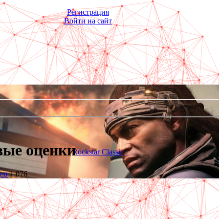
Регистрация
Войти на сайт
рвые оценки
Rockstar Classic
тен
1 076