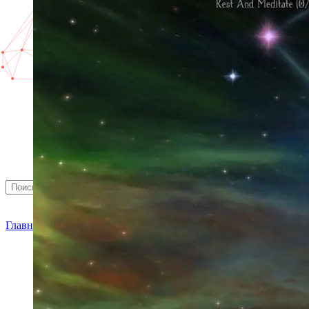
Найти
Главная
»
Новости
»
Игровые новости
» Call of Duty: Black Ops