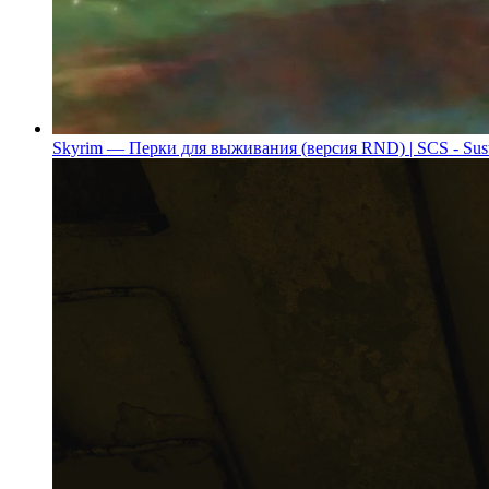
Skyrim — Перки для выживания (версия RND) | SCS - Sus