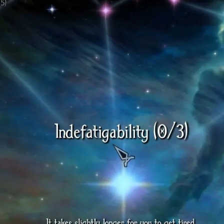
<--
Цвет для элементов
<--
Цвет фона под текст
<--
Цвет текста в блоках
Прозрачность фона:
0.4
Сбросить оформление
 4 - первые оценки