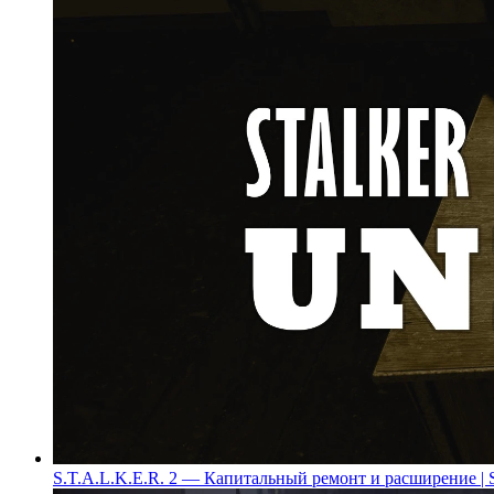
S.T.A.L.K.E.R. 2 — Капитальный ремонт и расширение | Sta