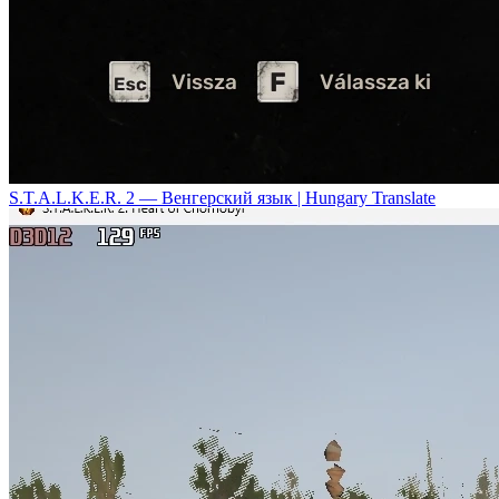
S.T.A.L.K.E.R. 2 — Венгерский язык | Hungary Translate