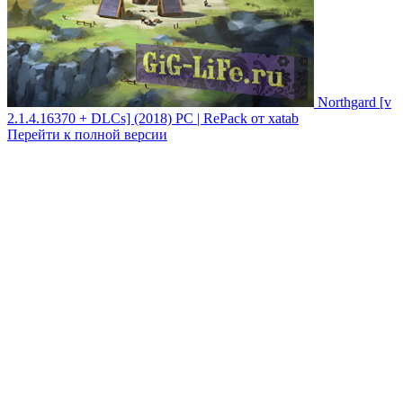
Northgard [v
2.1.4.16370 + DLCs] (2018) PC | RePack от xatab
Перейти к полной версии