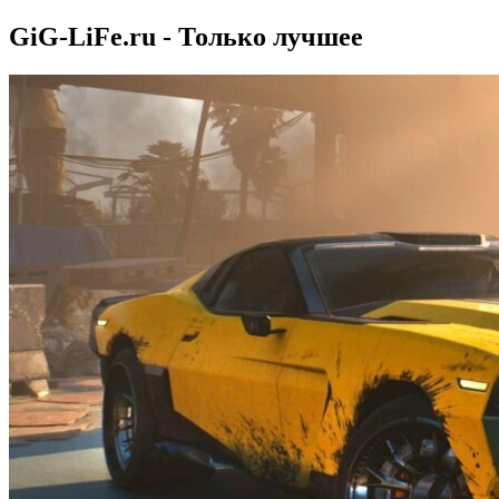
GiG-LiFe.ru - Только лучшее