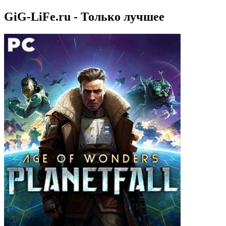
GiG-LiFe.ru - Только лучшее