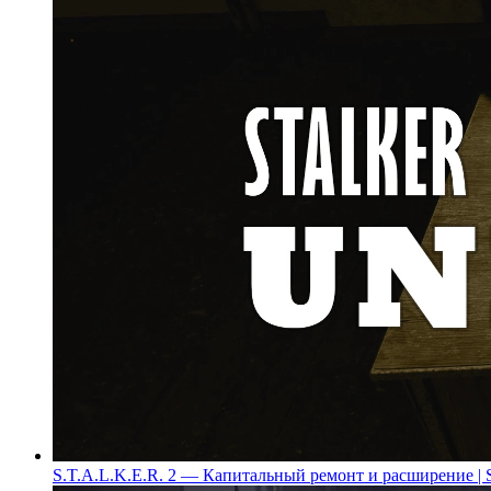
S.T.A.L.K.E.R. 2 — Капитальный ремонт и расширение | Sta