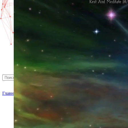
Найти
Главная
»
Новости
» Каменный век кибербезопасности - это с