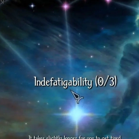
<--
Цвет для элементов
<--
Цвет фона под текст
<--
Цвет текста в блоках
Прозрачность фона:
0.4
Сбросить оформление
ейчас "Мефодий Цупрунов"