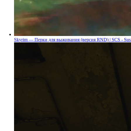
Skyrim — Перки для выживания (версия RND) | SCS - Sus