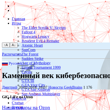
Главная
Игры
The Elder Scrolls V: Skyrim
Fallout 4
Hogwarts Legacy
Resident Evil 4 Remake
↑A
A↓
Atomic Heart
SupCom
Распечатать
The Forest
Sudden Strike
Age of Mythology
Русский
▼
Unreal Tournament 1999
Crysis
Каменный век кибербезопасно
GTA III
GTA Vice City
Дмитрий
20-02-2018, 16:07
Новости
GeekBrains
1 176
GTA San Andreas
San Andreas Multiplayer
GiG-LiFe на Ozon
Новости
Статьи
Наши товары на Ozon
Трекер