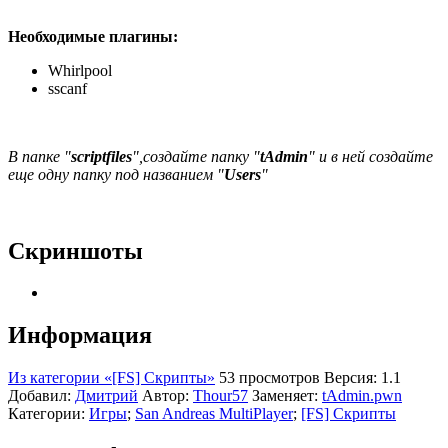
Необходимые плагины:
Whirlpool
sscanf
В папке "
scriptfiles
",создайте папку "
tAdmin
" и в ней создайте
еще одну папку под названием "
Users
"
Скриншоты
Информация
Из категории «[FS] Скрипты»
53 просмотров
Версия: 1.1
Добавил:
Дмитрий
Автор:
Thour57
Заменяет:
tAdmin.pwn
Категории:
Игры
;
San Andreas MultiPlayer
;
[FS] Скрипты